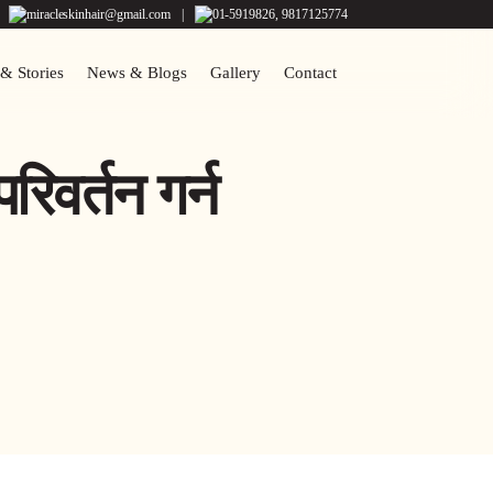
miracleskinhair@gmail.com
|
01-5919826, 9817125774
 & Stories
News & Blogs
Gallery
Contact
िवर्तन गर्न